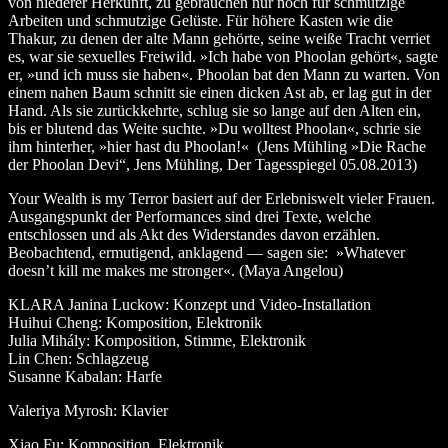
von niederer Herkunft, zu gebrauchen nur noch für schmutzige
Arbeiten und schmutzige Gelüste. Für höhere Kasten wie die
Thakur, zu denen der alte Mann gehörte, seine weiße Tracht verriet
es, war sie sexuelles Freiwild. »Ich habe von Phoolan gehört«, sagte
er, »und ich muss sie haben«. Phoolan bat den Mann zu warten. Von
einem nahen Baum schnitt sie einen dicken Ast ab, er lag gut in der
Hand. Als sie zurückkehrte, schlug sie so lange auf den Alten ein,
bis er blutend das Weite suchte. »Du wolltest Phoolan«, schrie sie
ihm hinterher, »hier hast du Phoolan!« (Jens Mühling »Die Rache
der Phoolan Devi“, Jens Mühling, Der Tagesspiegel 05.08.2013)
Your Wealth is my Terror basiert auf der Erlebniswelt vieler Frauen.
Ausgangspunkt der Performances sind drei Texte, welche
entschlossen und als Akt des Widerstandes davon erzählen.
Beobachtend, ermutigend, anklagend — sagen sie: »Whatever
doesn’t kill me makes me stronger«. (Maya Angelou)
KLARA Janina Luckow: Konzept und Video-Installation
Huihui Cheng: Komposition, Elektronik
Julia Mihály: Komposition, Stimme, Elektronik
Lin Chen: Schlagzeug
Susanne Kabalan: Harfe
Valeriya Myrosh: Klavier
Xiao Fu: Komposition, Elektronik