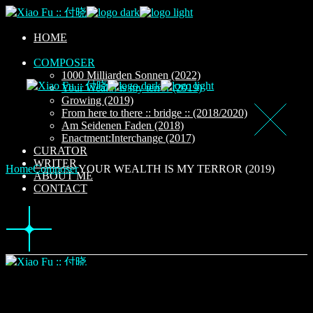
Skip
to
the
HOME
content
COMPOSER
1000 Milliarden Sonnen (2022)
Your Wealth is my terror (2019)
Growing (2019)
From here to there :: bridge :: (2018/2020)
Am Seidenen Faden (2018)
Enactment:Interchange (2017)
CURATOR
WRITER
Home
Composer
YOUR WEALTH IS MY TERROR (2019)
ABOUT ME
CONTACT
HOME
COMPOSER