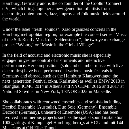
Hamburg, Germany and is the co-founder of the Cooltur Connect
e.V., which brings together a new generation of artists from
electronic, contemporary, Jazz, improv and folk music fields around
the world.
Under the label "fresh::sounds", Xiao organizes concerts in the
Hamburg metropolitan region, for example the concert series "Music
of the Silk Road / Musik der Seidenstrasse", the two-year exchange
project "W-burg" or "Music in the Global Village".
In the field of acoustic and electronic music she is especially
engaged in gesture control of instruments and interactive
performance. Her compositions (solo and chamber music with live
electronics) have been performed at various music festivals in
Germany and abroad, such as the Hamburg Klangwerktage; the
next_generation Festival (zkm, Karlsruhe) as well as EMW 2013 in
Shanghai, ICMC 2014 in Athens and NYCEMF 2016 and 2017 at
National Sawdust in New York, TENOR 2022 in Marseille.
She collaborates with renowned ensembles and soloists including
Decibel Ensemble (Australia), Duo Soie (Germany), Ensemble
Decoder (Germany), unheard-of Ensemble (USA) and has been
involved in numerous projects such as the spatial sound installation
1000_strings at Kampnagel Hamburg, hero_s at HCU and mit 144
Musicians at Old Elbe Tunnel